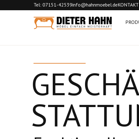
Tel: 07151-42539
info@hahnmoebel.de
KONTAKT
PROD
GESCHÄ
STATTU